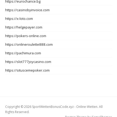
https://eurochance.bg
https://casinobyinvoice.com
https://x-loto.com
https://helgepayer.com
https://pokers-online.com
https://onlineroulette888.com
https://pachimura.com
https://slot777joycasino.com
https://situscemepoker.com
Copyright © 2026 SportWettenBonusCode.xyz - Online-Wetten. All
Rights Reserved.