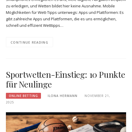
zu erledigen, und Wetten bildet hier keine Ausnahme. Mobile
Möglichkeiten für Wett-Tipps unterwegs: Apps und Plattformen: Es
gibt zahlreiche Apps und Plattformen, die es uns ermöglichen,
schnell und effizient Wetttipps…
CONTINUE READING
Sportwetten-Einstieg: 10 Punkte
für Neulinge
ONLINE BETTING
ILONA HERMANN
NOVEMBER 21,
2025