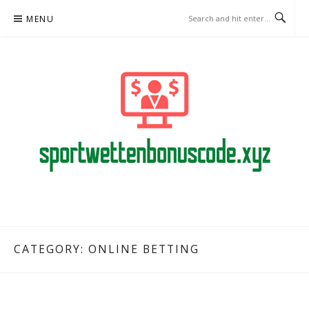
Skip
MENU
to
content
SPORTWETTENBONUSCODE.XY
– ONLINE-WETTEN
CATEGORY:
ONLINE BETTING