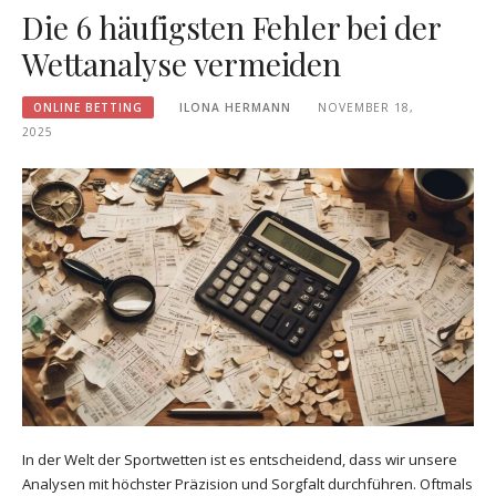
Die 6 häufigsten Fehler bei der
Wettanalyse vermeiden
ONLINE BETTING
ILONA HERMANN
NOVEMBER 18,
2025
In der Welt der Sportwetten ist es entscheidend, dass wir unsere
Analysen mit höchster Präzision und Sorgfalt durchführen. Oftmals