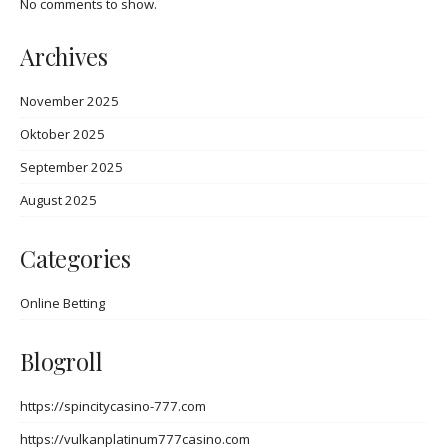
No comments to show.
Archives
November 2025
Oktober 2025
September 2025
August 2025
Categories
Online Betting
Blogroll
https://spincitycasino-777.com
https://vulkanplatinum777casino.com