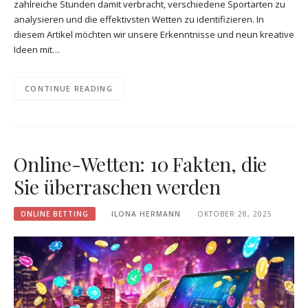
zahlreiche Stunden damit verbracht, verschiedene Sportarten zu
analysieren und die effektivsten Wetten zu identifizieren. In
diesem Artikel möchten wir unsere Erkenntnisse und neun kreative
Ideen mit…
CONTINUE READING
Online-Wetten: 10 Fakten, die
Sie überraschen werden
ONLINE BETTING
ILONA HERMANN
OKTOBER 28, 2025