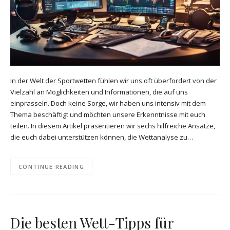
In der Welt der Sportwetten fühlen wir uns oft überfordert von der
Vielzahl an Möglichkeiten und Informationen, die auf uns
einprasseln. Doch keine Sorge, wir haben uns intensiv mit dem
Thema beschäftigt und möchten unsere Erkenntnisse mit euch
teilen. In diesem Artikel präsentieren wir sechs hilfreiche Ansätze,
die euch dabei unterstützen können, die Wettanalyse zu…
CONTINUE READING
Die besten Wett-Tipps für