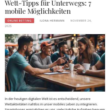
Wett-Tipps für Unterwegs: 7
mobile Möglichkeiten
ONLINE BETTING
ILONA HERMANN
NOVEMBER 24,
2025
In der heutigen digitalen Welt ist es entscheidend, unsere
Wettaktivitäten nahtlos in unser mobiles Leben zu integrieren.
Smartphones ermöglichen es uns, viele tägliche Aufgaben bequem