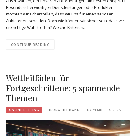
auszuwählen, der unseren Anforderungen am besten entspricht.
Besonders bei wichtigen Dienstleistungen oder Produkten
möchten wir sicherstellen, dass wir uns für einen seriösen
Anbieter entscheiden. Doch wie können wir sicher sein, dass wir
die richtige Wahl treffen? Welche Kriterien…
CONTINUE READING
Wettleitfäden für
Fortgeschrittene: 5 spannende
Themen
ONLINE BETTING
ILONA HERMANN
NOVEMBER 9, 2025